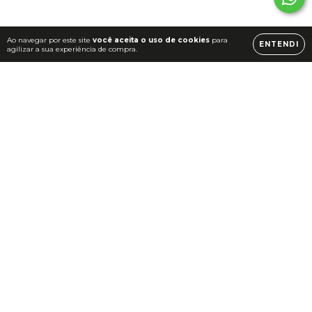
Ao navegar por este site
você aceita o uso de cookies
para
ENTENDI
agilizar a sua experiência de compra.
Quem somos
teste
Institucional
Politica de privacidade
Politica de trocas e devoluções
Politica de entregai frete grátis